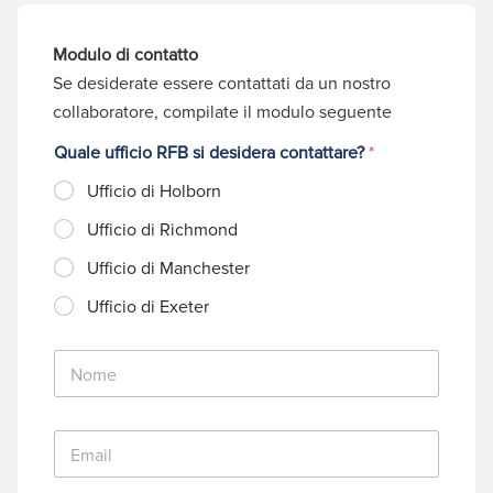
Modulo di contatto
Se desiderate essere contattati da un nostro
collaboratore, compilate il modulo seguente
Quale ufficio RFB si desidera contattare?
*
Ufficio di Holborn
Ufficio di Richmond
Ufficio di Manchester
Ufficio di Exeter
N
o
m
e
E
*
m
a