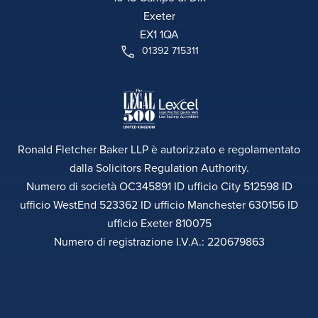
Exeter
EX1 1QA
01392 715311
Ronald Fletcher Baker LLP è autorizzato e regolamentato
dalla Solicitors Regulation Authority.
Numero di società OC345891 ID ufficio City 512598 ID
ufficio WestEnd 523362 ID ufficio Manchester 630156 ID
ufficio Exeter 810075
Numero di registrazione I.V.A.: 220679863