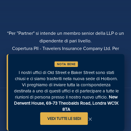
“Per ”Partner" si intende un membro senior della LLP o un
dipendente di pari livello.
Copertura PII - Travelers Insurance Company Ltd. Per
ulteriori dettagli si prega di contattare Rebecca Roberts
NOTA BENE
INFORMATIVA SULLA PRIVACY
RECLAMI
TRASPARENZA
DIVERSITÀ
I nostri uffici di Old Street e Baker Street sono stati
EFFETTUARE UN PAGAMENTO
LUOGHI
PAGINE RECENTI
chiusi e ci siamo trasferiti nella nuova sede di Holborn.
Vi preghiamo di inviare tutta la corrispondenza
destinata a uno di questi uffici e di partecipare a tutte le
Parlate con noi sui social media
riunioni di persona presso il nostro nuovo ufficio.
New
Derwent House, 69-73 Theobalds Road, Londra WC1X
8TA
×
VEDI TUTTE LE SEDI