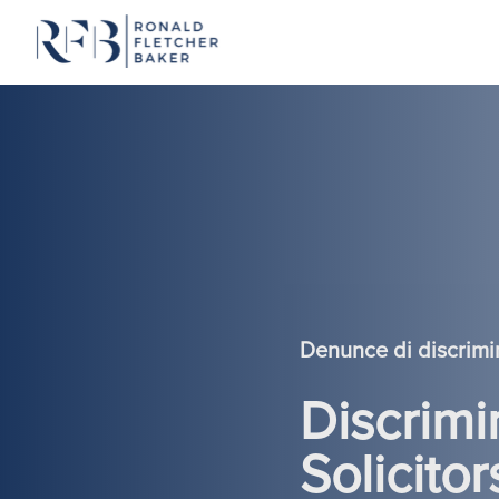
Vai al contenuto
Denunce di discrimi
Discrimi
Solicito