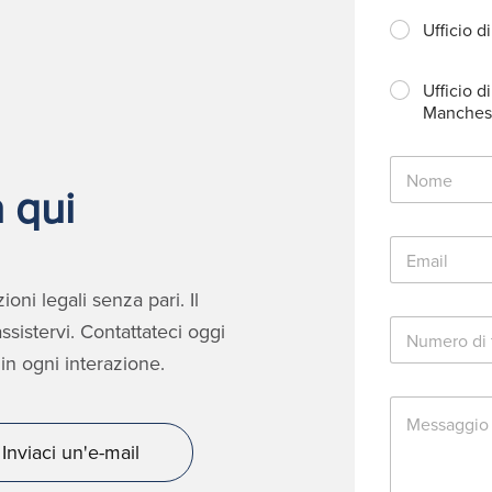
Ufficio d
Ufficio di
Manches
N
o
 qui
m
e
E
*
m
a
oni legali senza pari. Il
i
N
l
sistervi. Contattateci oggi
u
*
in ogni interazione.
m
e
M
r
e
o
s
d
Inviaci un'e-mail
s
i
a