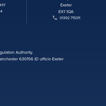
2HY
Exeter
04
EX1 1QA
01392 715311
gulation Authority.
anchester 630156 ID ufficio Exeter