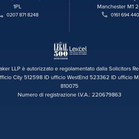
1PL
Manchester M1 
0207 871 8248
0161 694 44
ker LLP è autorizzato e regolamentato dalla Solicitors Re
icio City 512598 ID ufficio WestEnd 523362 ID ufficio M
810075
Numero di registrazione I.V.A.: 220679863