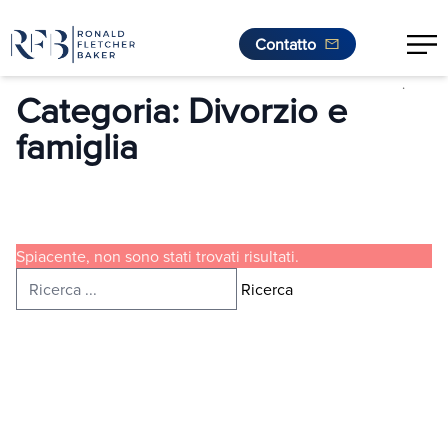
Contatto
.
Vai al contenuto
Categoria:
Divorzio e
famiglia
Spiacente, non sono stati trovati risultati.
Ricerca per:
Ricerca