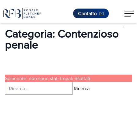
Contatto
.
Vai al contenuto
Categoria:
Contenzioso
penale
Spiacente, non sono stati trovati risultati.
Ricerca per:
Ricerca