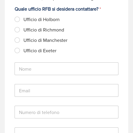
Quale ufficio RFB si desidera contattare?
*
Ufficio di Holborn
Ufficio di Richmond
Ufficio di Manchester
Ufficio di Exeter
N
o
m
e
E
*
m
a
i
N
l
u
*
m
e
M
r