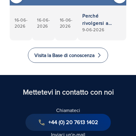
Perché
16-06-
16-06-
16-06-
rivolgersi a
2026
2026
2026
9-06-2026
professionisti
locali
specializzati in
trasferimenti di
Visita la Base di conoscenza
proprietà
Mettetevi in contatto con noi
Chiamateci
+44 (0) 20 7613 1402
Inviaci un'e-mail