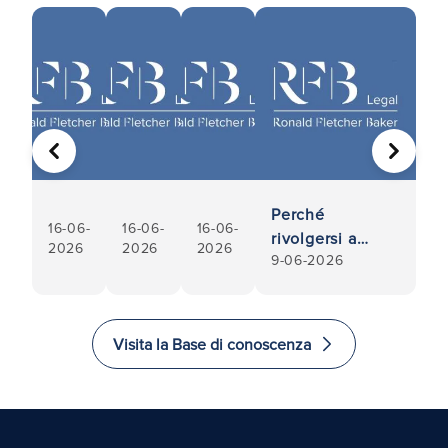
PRECEDENTE
AVANTI
Perché
16-06-
16-06-
16-06-
rivolgersi a
2026
2026
2026
9-06-2026
professionisti
locali
specializzati in
trasferimenti di
Visita la Base di conoscenza
proprietà