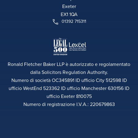
Exeter
EX1 1QA
01392 715311
Ronald Fletcher Baker LLP è autorizzato e regolamentato
dalla Solicitors Regulation Authority.
Numero di società OC345891 ID ufficio City 512598 ID
ufficio WestEnd 523362 ID ufficio Manchester 630156 ID
ufficio Exeter 810075
Numero di registrazione I.V.A.: 220679863