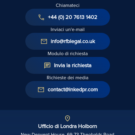
Chiamateci
+44 (0) 20 7613 1402
Inviaci un'e-mail
info@rfblegal.co.uk
Modulo di richiesta
Invia la richiesta
Richieste dei media
contact@inkedpr.com
Ufficio di Londra Holborn
New Derwent House, 69-73 Theobalds Road