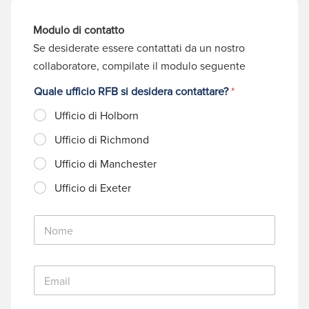
Modulo di contatto
Se desiderate essere contattati da un nostro
collaboratore, compilate il modulo seguente
Quale ufficio RFB si desidera contattare?
*
Ufficio di Holborn
Ufficio di Richmond
Ufficio di Manchester
Ufficio di Exeter
N
o
m
e
E
*
m
a