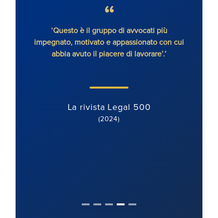
senza
‘Questo è il gruppo di avvocati più
'Ron
impegnato, motivato e appassionato con cui
con
abbia avuto il piacere di lavorare’.’
dete
orien
ben mo
La rivista Legal 500
(2024)