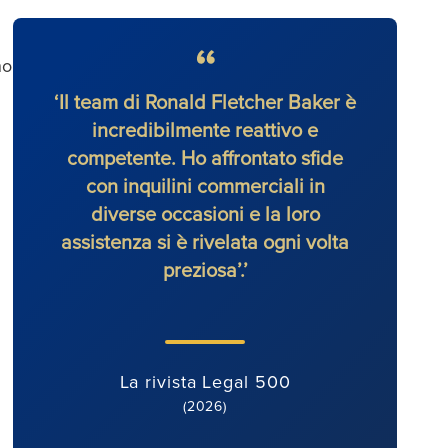
no
‘Il team di Ronald Fletcher Baker è
‘Lo 
incredibilmente reattivo e
eccezi
competente. Ho affrontato sfide
si i
con inquilini commerciali in
sente 
diverse occasioni e la loro
assistenza si è rivelata ogni volta
preziosa’.’
La rivista Legal 500
(2026)