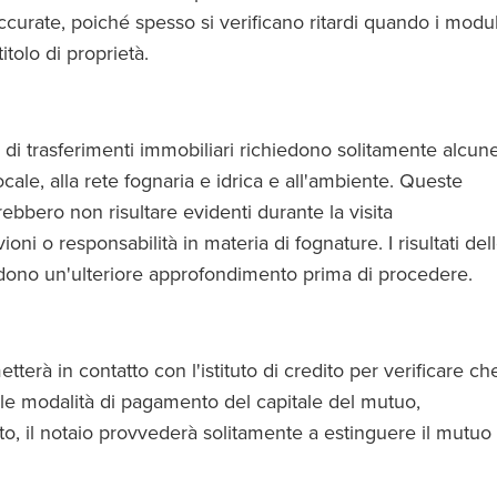
ccurate, poiché spesso si verificano ritardi quando i modul
tolo di proprietà.
o di trasferimenti immobiliari richiedono solitamente alcun
ocale, alla rete fognaria e idrica e all'ambiente. Queste
rebbero non risultare evidenti durante la visita
ioni o responsabilità in materia di fognature. I risultati del
edono un'ulteriore approfondimento prima di procedere.
tterà in contatto con l'istituto di credito per verificare ch
re le modalità di pagamento del capitale del mutuo,
nto, il notaio provvederà solitamente a estinguere il mutuo