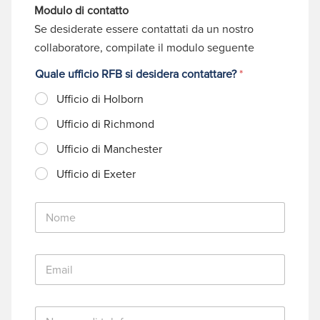
Modulo di contatto
Se desiderate essere contattati da un nostro
collaboratore, compilate il modulo seguente
Quale ufficio RFB si desidera contattare?
*
Ufficio di Holborn
Ufficio di Richmond
Ufficio di Manchester
Ufficio di Exeter
N
o
m
e
E
*
m
a
i
N
l