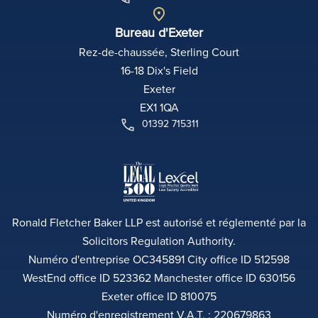
Bureau d'Exeter
Rez-de-chaussée, Sterling Court
16-18 Dix's Field
Exeter
EX1 1QA
01392 715311
Ronald Fletcher Baker LLP est autorisé et réglementé par la
Solicitors Regulation Authority.
Numéro d'entreprise OC345891 City office ID 512598
WestEnd office ID 523362 Manchester office ID 630156
Exeter office ID 810075
Numéro d'enregistrement V.A.T. : 220679863