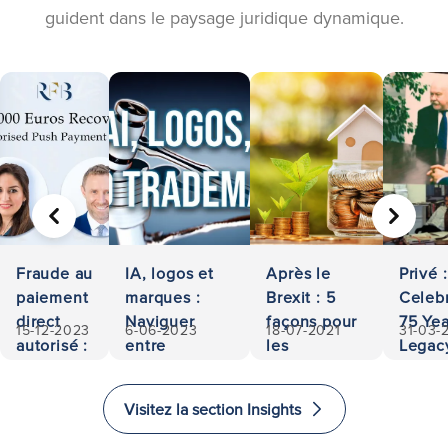
guident dans le paysage juridique dynamique.
PRÉCÉDENT
SUIVA
Fraude au
IA, logos et
Après le
Privé :
paiement
marques :
Brexit : 5
Celeb
direct
Naviguer
façons pour
75 Yea
15-12-2023
6-06-2023
18-07-2021
31-03-
autorisé :
entre
les
Legac
500 000
propriété et
investisseurs
Access
euros
responsabilité
d'investir et
and
Visitez la section Insights
récupérés
d'immigrer
Excel
au
in La