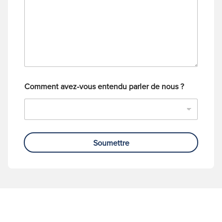
a
t
g
é
e
l
é
p
h
o
n
e
Comment avez-vous entendu parler de nous ?
Soumettre