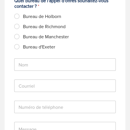
Quel bureau de l'appel d'offres souhaitez-vous
contacter ?
*
Bureau de Holborn
Bureau de Richmond
Bureau de Manchester
Bureau d'Exeter
N
o
m
*
C
o
u
r
N
r
u
i
m
e
é
l
M
r
*
e