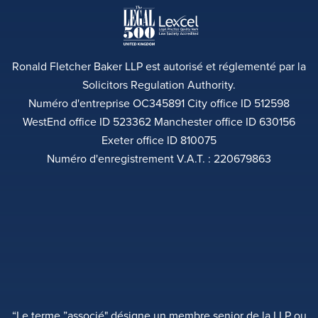
Ronald Fletcher Baker LLP est autorisé et réglementé par la
Solicitors Regulation Authority.
Numéro d'entreprise OC345891 City office ID 512598
WestEnd office ID 523362 Manchester office ID 630156
Exeter office ID 810075
Numéro d'enregistrement V.A.T. : 220679863
“Le terme ”associé" désigne un membre senior de la LLP ou