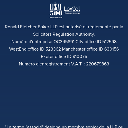
Ronald Fletcher Baker LLP est autorisé et réglementé par la
Solicitors Regulation Authority.
Numéro d'entreprise OC345891 City office ID 512598
WestEnd office ID 523362 Manchester office ID 630156
Exeter office ID 810075
Numéro d'enregistrement V.A.T. : 220679863
“Le terme ”associé" désigne un membre senior de la LLP ou