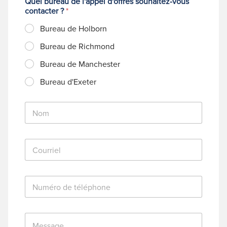
Quel bureau de l'appel d'offres souhaitez-vous
contacter ?
*
Bureau de Holborn
Bureau de Richmond
Bureau de Manchester
Bureau d'Exeter
N
o
m
*
C
o
u
r
N
r
u
i
m
e
é
l
M
r
*
e