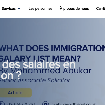
Services
Les personnes
À propos de nous
Carri
e des salaires en
ion ?