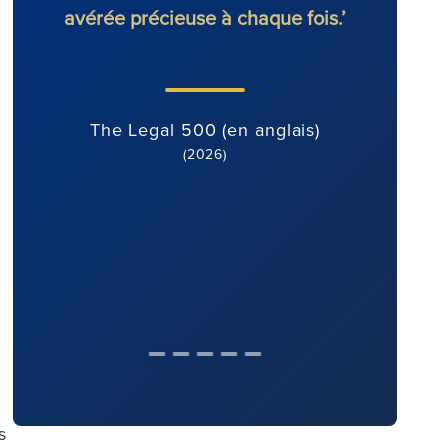
avérée précieuse à chaque fois.’
Th
The Legal 500 (en anglais)
(2026)
s