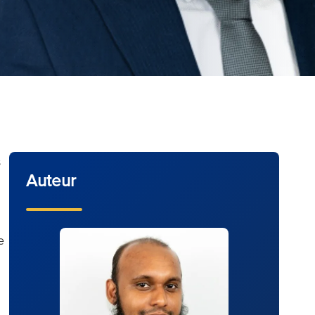
s
Auteur
e