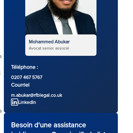
.
Mohammed Abukar
Avocat senior associé
s
Téléphone :
t
0207 467 5767
Courriel
m.abukar@rfblegal.co.uk
LinkedIn
s
Besoin d'une assistance