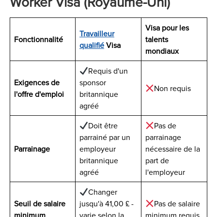
Worker Visa (Royaume-Uni)
Visa pour les
Travailleur
Fonctionnalité
talents
qualifié
Visa
mondiaux
Requis d'un
Exigences de
sponsor
Non requis
l'offre d'emploi
britannique
agréé
Doit être
Pas de
parrainé par un
parrainage
Parrainage
employeur
nécessaire de la
britannique
part de
agréé
l'employeur
Changer
Seuil de salaire
jusqu'à 41,00 £ -
Pas de salaire
minimum
varie selon la
minimum requis