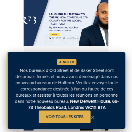
Rire jusqu'au Royaume-Uni :
Comment les humoristes
A NOTER
10-07-2025
peuvent-ils se qualifier pour le
Nos bureaux d'Old Street et de Baker Street sont
désormais fermés et nous avons déménagé dans nos
visa "Global Talent" ?
nouveaux bureaux de Holborn. Veuillez envoyer toute
correspondance destinée à l'un ou l'autre de ces
bureaux et assister à toutes les réunions en personne
dans notre nouveau bureau.
New Derwent House, 69-
73 Theobalds Road, Londres WC1X 8TA
×
VOIR TOUS LES SITES