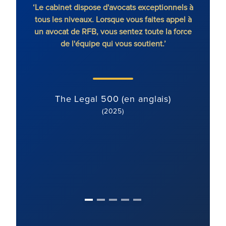
 est
‘Le cabinet dispose d'avocats exceptionnels à
‘RFB
tente.
tous les niveaux. Lorsque vous faites appel à
sans 
 à des
un avocat de RFB, vous sentez toute la force
ciaux,
de l'équipe qui vous soutient.’
chaque
The Legal 500 (en anglais)
(2025)
)