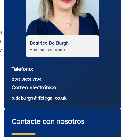
or
s
Beatrice De Burgh
y,
Abogado asociado
d
Teléfono:
020 7613 7124
Correo electrónico
b.deburgh@rfblegal.co.uk
Contacte con nosotros