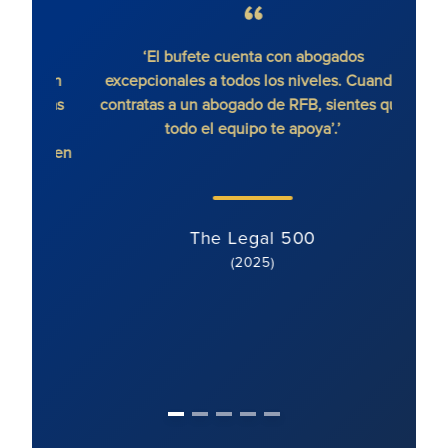
r es
‘El bufete cuenta con abogados
‘RF
 bien
excepcionales a todos los niveles. Cuando
lemas
contratas a un abogado de RFB, sientes que
as
todo el equipo te apoya’.’
ble en
The Legal 500
(2025)