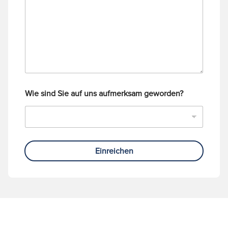
r
r
i
c
h
t
Wie sind Sie auf uns aufmerksam geworden?
Einreichen