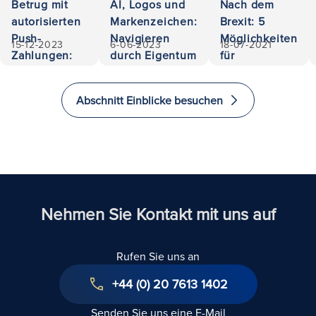
Betrug mit
AI, Logos und
Nach dem
autorisierten
Markenzeichen:
Brexit: 5
Push-
Navigieren
Möglichkeiten
15-12-2023
6-06-2023
18-07-2021
Zahlungen:
durch Eigentum
für
500.000
und Haftung
Investoren, im
Euro
Vereinigten
Abschnitt Einblicke besuchen
zurückerobert
Königreich zu
investieren
und zu
immigrieren
Nehmen Sie Kontakt mit uns auf
Rufen Sie uns an
+44 (0) 20 7613 1402
Senden Sie uns eine E-Mail