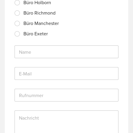
Büro Holborn
Büro Richmond
Büro Manchester
Büro Exeter
N
a
m
e
E
*
-
M
a
R
i
u
l
f
*
n
N
u
a
m
c
m
h
e