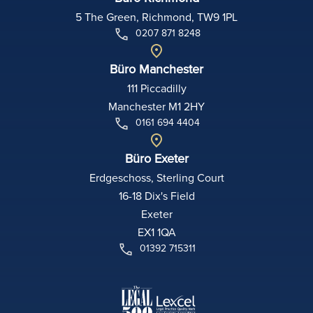
5 The Green, Richmond, TW9 1PL
0207 871 8248
Büro Manchester
111 Piccadilly
Manchester M1 2HY
0161 694 4404
Büro Exeter
Erdgeschoss, Sterling Court
16-18 Dix's Field
Exeter
EX1 1QA
01392 715311