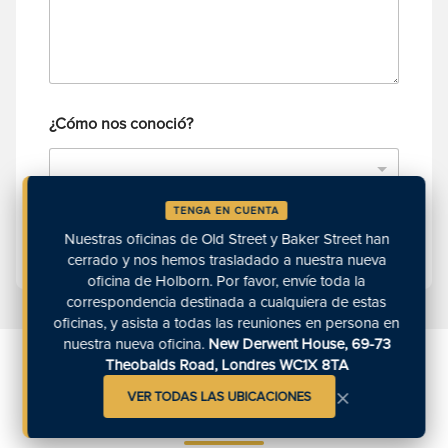
é
c
f
o
o
*
n
o
¿Cómo nos conoció?
TENGA EN CUENTA
Enviar
Nuestras oficinas de Old Street y Baker Street han
cerrado y nos hemos trasladado a nuestra nueva
oficina de Holborn. Por favor, envíe toda la
correspondencia destinada a cualquiera de estas
oficinas, y asista a todas las reuniones en persona en
nuestra nueva oficina.
New Derwent House, 69-73
Theobalds Road, Londres WC1X 8TA
Ideas destacadas
×
VER TODAS LAS UBICACIONES