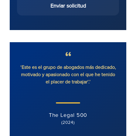
Enviar solicitud
 sin
‘Este es el grupo de abogados más dedicado,
'Ron
motivado y apasionado con el que he tenido
litigi
el placer de trabajar’.’
y di
cl
The Legal 500
(2024)