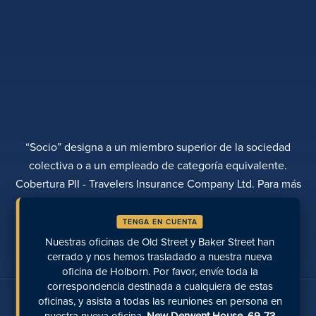
“Socio” designa a un miembro superior de la sociedad
colectiva o a un empleado de categoría equivalente.
Cobertura PII - Travelers Insurance Company Ltd. Para más
información, póngase en contacto con Rebecca Roberts
TENGA EN CUENTA
POLÍTICA DE PRIVACIDAD
QUEJAS
TRANSPARENCIA
DIVERSIDAD
Nuestras oficinas de Old Street y Baker Street han
REALIZAR UN PAGO
UBICACIONES
PÁGINAS RECIENTES
cerrado y nos hemos trasladado a nuestra nueva
oficina de Holborn. Por favor, envíe toda la
correspondencia destinada a cualquiera de estas
Hable con nosotros en las redes sociales
oficinas, y asista a todas las reuniones en persona en
nuestra nueva oficina.
New Derwent House, 69-73