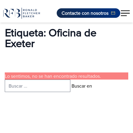
Contacte con nosotros
Saltar al contenido
Etiqueta:
Oficina de
Exeter
Lo sentimos, no se han encontrado resultados.
Buscar:
Buscar en