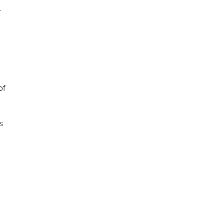
r
of
s