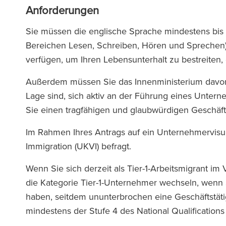
Anforderungen
Sie müssen die englische Sprache mindestens bis 
Bereichen Lesen, Schreiben, Hören und Sprechen)
 Team von Ronald Fletcher
‘Die Kanzl
verfügen, um Ihren Lebensunterhalt zu bestreiten, 
Baker ist unglaublich
außergewöhnlich
ktionsschnell und äußerst
allen Ebenen. We
Außerdem müssen Sie das Innenministerium davon 
hkundig. Ich stand schon
Anwalt bei RFB 
Lage sind, sich aktiv an der Führung eines Untern
ach vor Herausforderungen
spüren Sie die vo
Sie einen tragfähigen und glaubwürdigen Geschäft
gewerblichen Mietern, und
Teams, das Sie u
Im Rahmen Ihres Antrags auf ein Unternehmervis
Unterstützung war jedes Mal
Immigration (UKVI) befragt.
n unschätzbarem Wert.’
Wenn Sie sich derzeit als Tier-1-Arbeitsmigrant im
The Lega
die Kategorie Tier-1-Unternehmer wechseln, wenn 
(2025
haben, seitdem ununterbrochen eine Geschäftstäti
The Legal 500
mindestens der Stufe 4 des National Qualification
(2026)