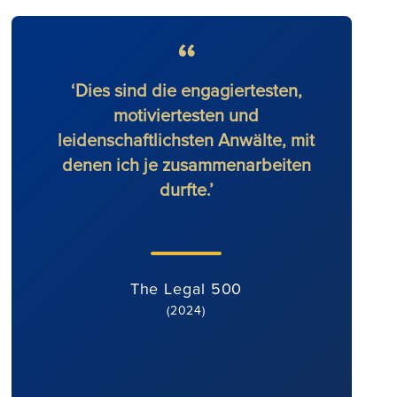
-
‘Dies sind die engagiertesten,
'Ro
fe
motiviertesten und
äu
leidenschaftlichsten Anwälte, mit
enga
denen ich je zusammenarbeiten
Berei
durfte.’
mit
Einst
gut mo
wir
The Legal 500
(2024)