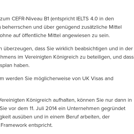
zum CEFR-Niveau B1 (entspricht IELTS 4.0 in den
 beherrschen und über genügend zusätzliche Mittel
ei hat
‘RFB bietet einen Magic Circle
ohne auf öffentliche Mittel angewiesen zu sein.
e Anwälte auf
Service, ohne Magic Circle-Tari
nn Sie einen
zu verlangen.’
überzeugen, dass Sie wirklich beabsichtigen und in der
beauftragen,
ehmens im Vereinigten Königreich zu beteiligen, und dass
lle Kraft des
splan haben.
nterstützt.’
um werden Sie möglicherweise von UK Visas and
The Legal 500
(2024)
 Vereinigten Königreich aufhalten, können Sie nur dann in
l 500
Sie vor dem 11. Juli 2014 ein Unternehmen gegründet
)
gkeit ausüben und in einem Beruf arbeiten, der
s Framework entspricht.