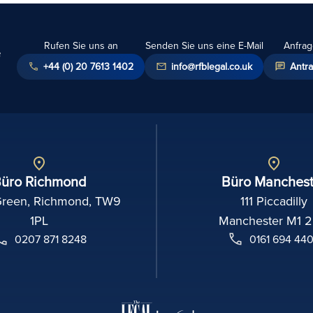
Rufen Sie uns an
Senden Sie uns eine E-Mail
Anfrag
+44 (0) 20 7613 1402
info@rfblegal.co.uk
Antra
üro Richmond
Büro Manchest
Green, Richmond, TW9
111 Piccadilly
1PL
Manchester M1 
0207 871 8248
0161 694 44