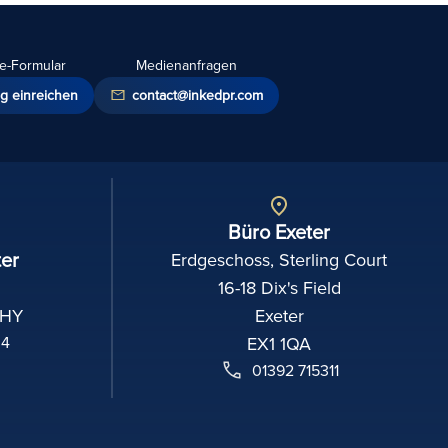
e-Formular
Medienanfragen
g einreichen
contact@inkedpr.com
Büro Exeter
er
Erdgeschoss, Sterling Court
16-18 Dix's Field
2HY
Exeter
04
EX1 1QA
01392 715311