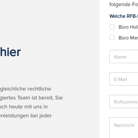
folgende Fo
Welche RFB-S
Büro Hol
Büro Ma
hier
N
a
m
e
E
*
-
M
leichliche rechtliche
a
ertes Team ist bereit, Sie
R
i
u
l
och heute mit uns in
f
*
n
nleistungen bei jeder
N
u
a
m
c
m
h