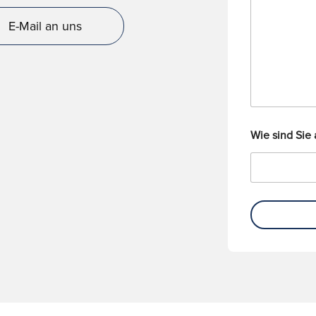
e
r
r
E-Mail an uns
i
c
h
t
Wie sind Sie