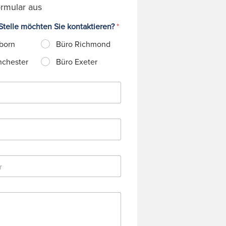
rmular aus
telle möchten Sie kontaktieren?
*
born
Büro Richmond
nchester
Büro Exeter