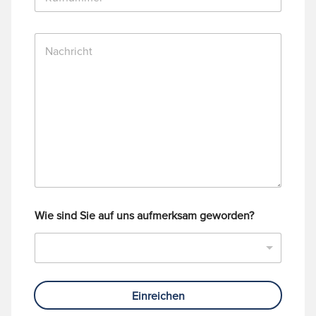
u
l
f
*
n
N
u
a
m
c
m
h
e
r
r
i
c
h
t
Wie sind Sie auf uns aufmerksam geworden?
Einreichen