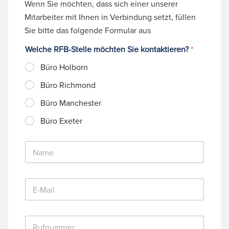
Wenn Sie möchten, dass sich einer unserer
Mitarbeiter mit Ihnen in Verbindung setzt, füllen
Sie bitte das folgende Formular aus
Welche RFB-Stelle möchten Sie kontaktieren?
*
Büro Holborn
Büro Richmond
Büro Manchester
Büro Exeter
N
a
m
e
E
*
-
M
a
R
i