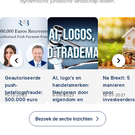
dynamische juridische landschap leiden.
VORIGE
VOLGE
Geautoriseerde
AI, logo's en
Na Brexit: 5
push-
handelsmerken:
manieren
betalingsfraude:
Navigeren door
voor
15-12-2023
6-06-2023
18-07-2021
500.000 euro
eigendom en
investeerders
teruggevorderd
aansprakelijkheid
om te
investeren
Bezoek de sectie Inzichten
en emigreren
naar het