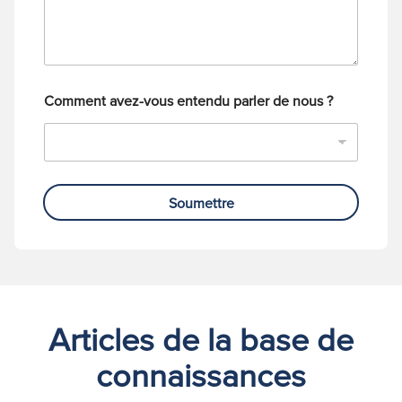
p
h
o
n
e
Comment avez-vous entendu parler de nous ?
Soumettre
Articles de la base de
connaissances