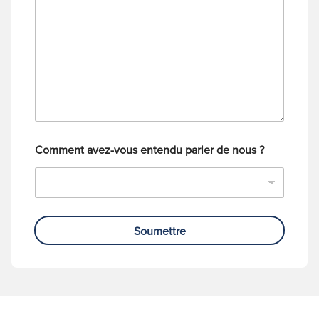
d
s
e
a
t
g
é
e
l
é
p
h
o
n
e
Comment avez-vous entendu parler de nous ?
Soumettre