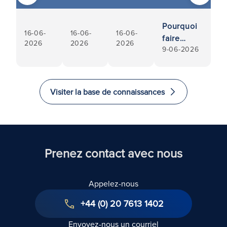
Pourquoi
16-06-
16-06-
16-06-
faire
2026
2026
2026
9-06-2026
appel à
des
notaires
locaux ?
Visiter la base de connaissances
Prenez contact avec nous
Appelez-nous
+44 (0) 20 7613 1402
Envoyez-nous un courriel