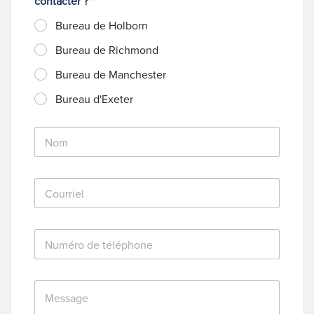
contacter ?
*
Bureau de Holborn
Bureau de Richmond
Bureau de Manchester
Bureau d'Exeter
N
o
m
*
C
o
u
r
N
r
u
i
m
e
é
l
M
r
*
e
o
s