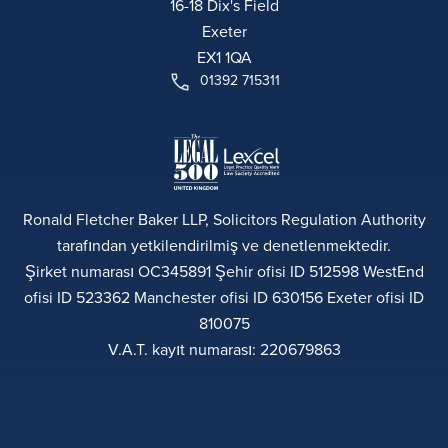
16-18 Dix's Field
Exeter
EX1 1QA
01392 715311
Ronald Fletcher Baker LLP, Solicitors Regulation Authority
tarafından yetkilendirilmiş ve denetlenmektedir.
Şirket numarası OC345891 Şehir ofisi ID 512598 WestEnd
ofisi ID 523362 Manchester ofisi ID 630156 Exeter ofisi ID
810075
V.A.T. kayıt numarası: 220679863