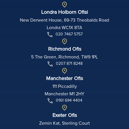
Londra Holborn Ofisi
New Derwent House, 69-73 Theobalds Road
Londra WC1X 8TA
020 7467 5757
Richmond Ofis
5 The Green, Richmond, TW9 1PL
0207 871 8248
Manchester Ofis
111 Piccadilly
Manchester M1 2HY
0161 694 4404
Exeter Ofis
Zemin Kat, Sterling Court