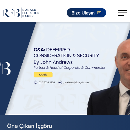
Bize Ulaşın
İçeriğe geç
Öne Çıkan İçgörü