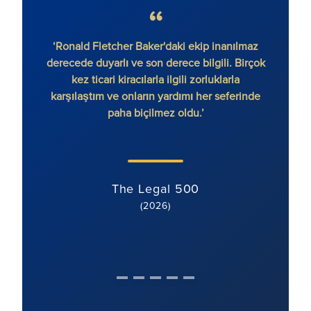
‘Ronald Fletcher Baker'daki ekip inanılmaz
‘Firma
derecede duyarlı ve son derece bilgili. Birçok
var. 
kez ticari kiracılarla ilgili zorluklarla
ek
karşılaştım ve onların yardımı her seferinde
paha biçilmez oldu.’
The Legal 500
(2026)