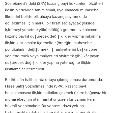
Sözleşmesi’ndeki (SPA) kazanç payı hükümleri, ölçütleri
kesin bir şekilde tanımlamalı, uygulanacak muhasebe
ilkelerini belirtmeli, alıcıya kazanç payının elde
edilebilmesi için makul bir fırsat sağlayacak şekilde
işletmeyi yönetme yükümlülüğü getirmeli ve alıcının
kazanç payını düşürecek değişiklikler yapma imkânına
ilişkin kısıtlamalar içermelidir (örneğin, muhasebe
politikalarını değiştirmek, iş faaliyetlerini başka yöne
yönlendirmek veya maliyetleri şişirmek gibi) kâr payını
düşürecek değişiklikler yapma yeteneğine ilişkin
kısıtlamalar içermelidir.
Bir ihtilafın halihazırda ortaya çıkmış olması durumunda,
Hisse Satış Sözleşmesi’nde (SPA), kazanç payı
hesaplamasına ilişkin ihtilafları çözmek üzere bağımsız bir
muhasebecinin atanmasını öngören bir uzman karar
hükmü yer almalıdır. Bu yöntem, dava yoluna
başvurmaktan daha hızlı ve daha ucuzdur; ancak alıcı