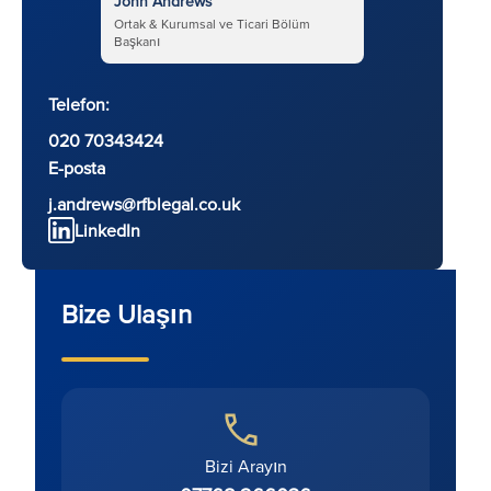
John Andrews
Ortak & Kurumsal ve Ticari Bölüm
Başkanı
Telefon:
020 70343424
E-posta
j.andrews@rfblegal.co.uk
LinkedIn
Bize Ulaşın
Bizi Arayın