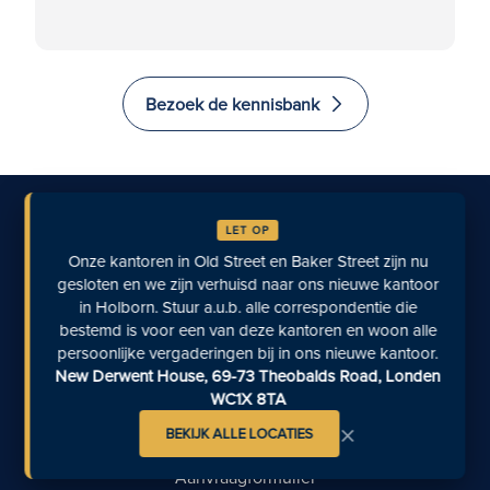
Bezoek de kennisbank
Neem contact met ons op
LET OP
Onze kantoren in Old Street en Baker Street zijn nu
gesloten en we zijn verhuisd naar ons nieuwe kantoor
Bel ons
in Holborn. Stuur a.u.b. alle correspondentie die
bestemd is voor een van deze kantoren en woon alle
+44 (0) 20 7613 1402
persoonlijke vergaderingen bij in ons nieuwe kantoor.
New Derwent House, 69-73 Theobalds Road, Londen
Stuur ons een e-mail
WC1X 8TA
×
info@rfblegal.co.uk
BEKIJK ALLE LOCATIES
Aanvraagformulier