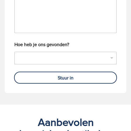
u
t
m
m
e
r
Hoe heb je ons gevonden?
Stuur in
Aanbevolen