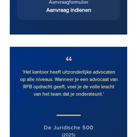
Aanvraagformulier
Aanvraag indienen
eageert
‘Het kantoor heeft uitzonderlijke advocaten
‘RFB g
s van
op alle niveaus. Wanneer je een advocaat van
Cir
n
RFB opdracht geeft, voel je de volle kracht
met
van het team dat je ondersteunt.’
s elke
De Juridische 500
(2025)