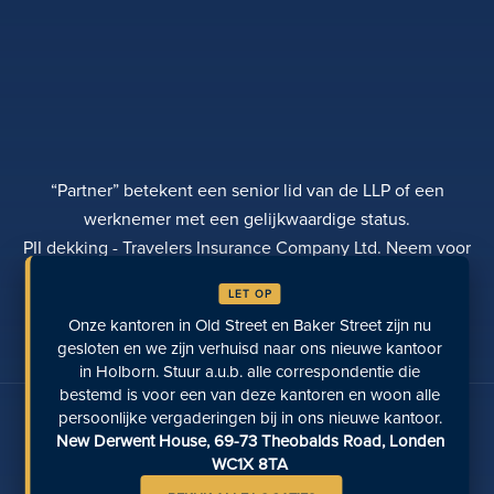
“Partner” betekent een senior lid van de LLP of een
werknemer met een gelijkwaardige status.
PII dekking - Travelers Insurance Company Ltd. Neem voor
meer informatie contact op met Rebecca Roberts
LET OP
PRIVACYBELEID
KLACHTEN
TRANSPARANTIE
Onze kantoren in Old Street en Baker Street zijn nu
DIVERSITEIT
EEN BETALING DOEN
LOCATIES
LAATST BEKEKEN PAGINA'S
gesloten en we zijn verhuisd naar ons nieuwe kantoor
in Holborn. Stuur a.u.b. alle correspondentie die
bestemd is voor een van deze kantoren en woon alle
Praat met ons op sociale media
persoonlijke vergaderingen bij in ons nieuwe kantoor.
New Derwent House, 69-73 Theobalds Road, Londen
WC1X 8TA