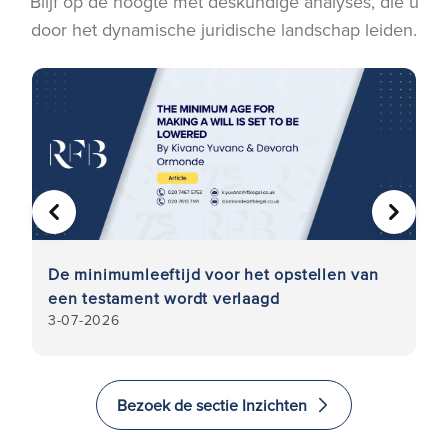
Blijf op de hoogte met deskundige analyses, die u
door het dynamische juridische landschap leiden.
VORIGE
VOLGE
:
De minimumleeftijd voor het opstellen van
D
n
een testament wordt verlaagd
ca
3-07-2026
8
n
Bezoek de sectie Inzichten