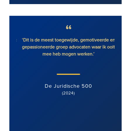
r Magic
‘Dit is de meest toegewijde, gemotiveerde en
en.’
gepassioneerde groep advocaten waar ik ooit
vast
mee heb mogen werken.’
gebie
met ee
team 
De Juridische 500
(2024)