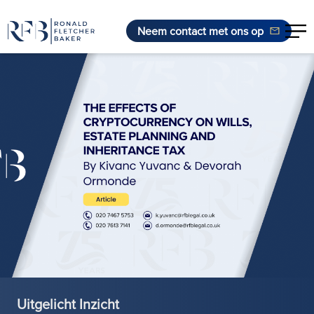
Neem contact met ons op
Ga naar de inhoud
Uitgelicht Inzicht