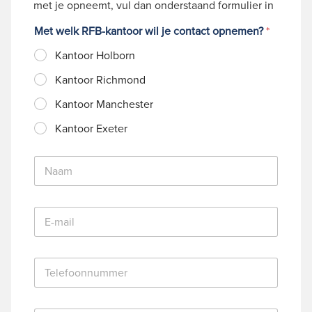
met je opneemt, vul dan onderstaand formulier in
Met welk RFB-kantoor wil je contact opnemen?
*
Kantoor Holborn
Kantoor Richmond
Kantoor Manchester
Kantoor Exeter
N
a
a
m
E
*
-
m
a
T
i
e
l
l
*
e