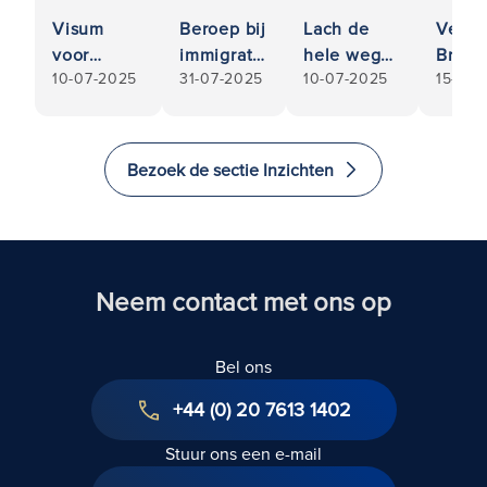
Visum
Beroep bij
Lach de
Verkr
voor
immigratie
hele weg
Brits
10-07-2025
31-07-2025
10-07-2025
15-08-
wereldwijd
en asiel:
naar het
staat
talent
Hoe wij u
Verenigd
ontne
kunnen
Koninkrijk:
afsta
helpen
Hoe
staat
Bezoek de sectie Inzichten
het
komieken
en
gewenste
in
paspo
resultaat
aanmerking
te krijgen
kunnen
komen
Neem contact met ons op
voor het
Global
Bel ons
Talent Visa
+44 (0) 20 7613 1402
Stuur ons een e-mail