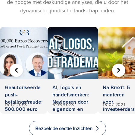
de hoogte met deskundige analyses, die u door het
dynamische juridische landschap leiden.
VORIGE
VOLGE
Geautoriseerde
AI, logo's en
Na Brexit: 5
push-
handelsmerken:
manieren
betalingsfraude:
Navigeren door
voor
15-12-2023
6-06-2023
18-07-2021
500.000 euro
eigendom en
investeerders
teruggevorderd
aansprakelijkheid
om te
investeren
Bezoek de sectie Inzichten
en emigreren