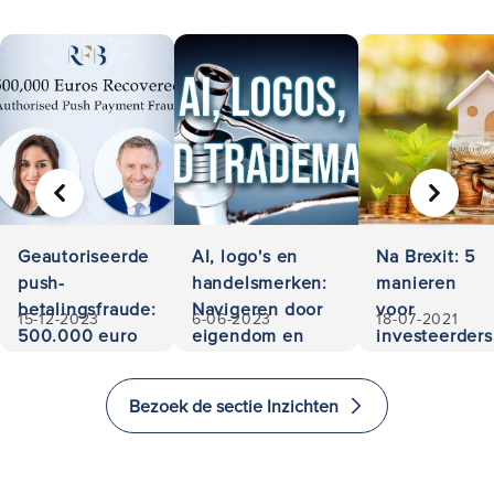
VORIGE
VOLGE
Geautoriseerde
AI, logo's en
Na Brexit: 5
push-
handelsmerken:
manieren
betalingsfraude:
Navigeren door
voor
15-12-2023
6-06-2023
18-07-2021
500.000 euro
eigendom en
investeerders
teruggevorderd
aansprakelijkheid
om te
investeren
Bezoek de sectie Inzichten
en emigreren
naar het
Verenigd