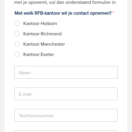
met je opneemt, vul dan onderstaand formulier in
Met welk RFB-kantoor wil je contact opnemen?
*
Kantoor Holborn
Kantoor Richmond
Kantoor Manchester
Kantoor Exeter
N
a
a
m
E
*
-
m
a
T
i
e
l
l
*
e