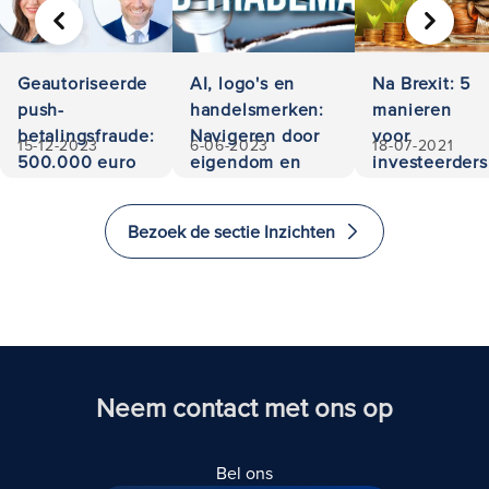
VORIGE
VOLGE
Geautoriseerde
AI, logo's en
Na Brexit: 5
push-
handelsmerken:
manieren
betalingsfraude:
Navigeren door
voor
15-12-2023
6-06-2023
18-07-2021
500.000 euro
eigendom en
investeerders
teruggevorderd
aansprakelijkheid
om te
investeren
Bezoek de sectie Inzichten
en emigreren
naar het
Verenigd
Koninkrijk
Neem contact met ons op
Bel ons