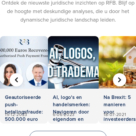
Ontdek de nieuwste juridische inzichten op RFB. Blijf op
de hoogte met deskundige analyses, die u door het
dynamische juridische landschap leiden.
VORIGE
VOLGE
Geautoriseerde
AI, logo's en
Na Brexit: 5
push-
handelsmerken:
manieren
betalingsfraude:
Navigeren door
voor
15-12-2023
6-06-2023
18-07-2021
500.000 euro
eigendom en
investeerders
teruggevorderd
aansprakelijkheid
om te
investeren