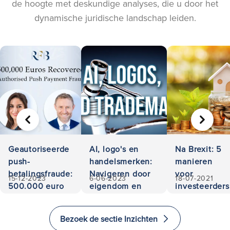
de hoogte met deskundige analyses, die u door het
dynamische juridische landschap leiden.
VORIGE
VOLGE
Geautoriseerde
AI, logo's en
Na Brexit: 5
push-
handelsmerken:
manieren
betalingsfraude:
Navigeren door
voor
15-12-2023
6-06-2023
18-07-2021
500.000 euro
eigendom en
investeerders
teruggevorderd
aansprakelijkheid
om te
investeren
Bezoek de sectie Inzichten
en emigreren