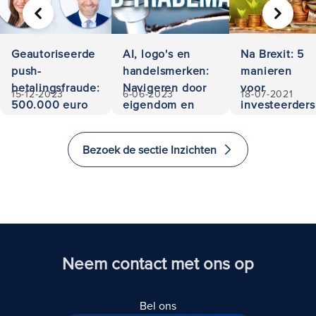
VORIGE
VOLGE
Geautoriseerde
AI, logo's en
Na Brexit: 5
push-
handelsmerken:
manieren
betalingsfraude:
Navigeren door
voor
15-12-2023
6-06-2023
18-07-2021
500.000 euro
eigendom en
investeerders
teruggevorderd
aansprakelijkheid
om te
investeren
Bezoek de sectie Inzichten
en emigreren
naar het
Verenigd
Koninkrijk
Neem contact met ons op
Bel ons