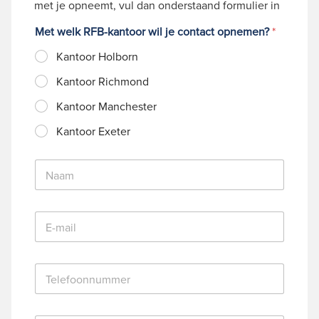
met je opneemt, vul dan onderstaand formulier in
Met welk RFB-kantoor wil je contact opnemen?
*
Kantoor Holborn
Kantoor Richmond
Kantoor Manchester
Kantoor Exeter
N
a
a
m
E
*
-
m
a
T
i
e
l
l
*
e