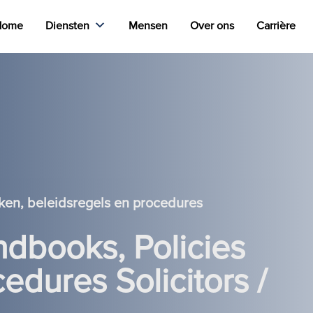
Home
Diensten
Mensen
Over ons
Carrière
en, beleidsregels en procedures
ndbooks, Policies
edures Solicitors /