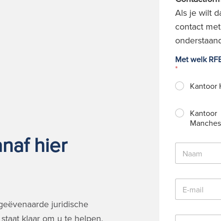
Als je wilt
contact met
onderstaand
Met welk RFB
*
Kantoor 
Kantoor
Manches
naf hier
N
a
a
m
E
*
-
m
geëvenaarde juridische
a
staat klaar om u te helpen.
T
i