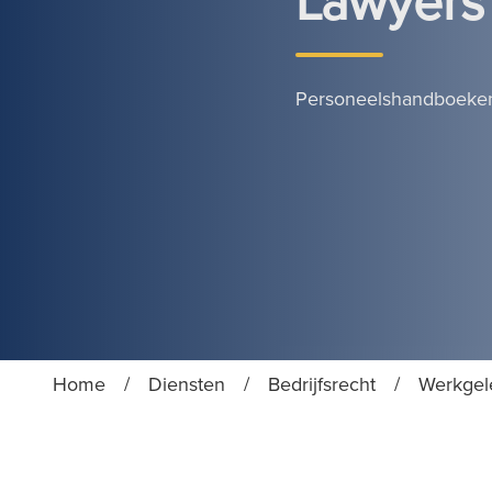
Lawyers
Personeelshandboeken,
Home
/
Diensten
/
Bedrijfsrecht
/
Werkgele