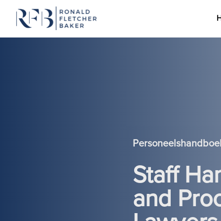
Ga naar de inhoud
Personeelshandboek
Staff Ha
and Proc