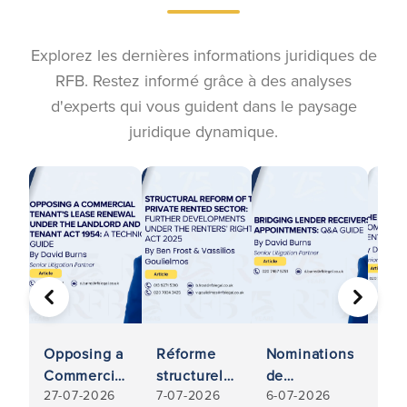
Explorez les dernières informations juridiques de
RFB. Restez informé grâce à des analyses
d'experts qui vous guident dans le paysage
juridique dynamique.
PRÉCÉDENT
SUIVA
Opposing a
Réforme
Nominations
L'a
Commercial
structurelle
de
d'u
27-07-2026
7-07-2026
6-07-2026
6-0
Tenant’s
du secteur
liquidateurs
nou