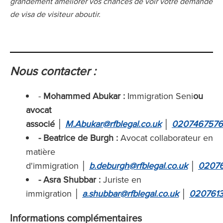
grandement améliorer vos chances de voir votre demande
de visa de visiteur aboutir.
Nous contacter :
-
Mohammed Abukar :
Immigration Seni
ou
avocat
associé
│
M.Abukar@rfblegal.co.uk
│
0207467576
- Beatrice de Burgh :
Avocat collaborateur en
matière
d'immigration
│
b.deburgh@rfblegal.co.uk
│
02076
- Asra Shubbar :
Juriste en
immigration
│
a.shubbar@rfblegal.co.uk
│
0207613
Informations complémentaires