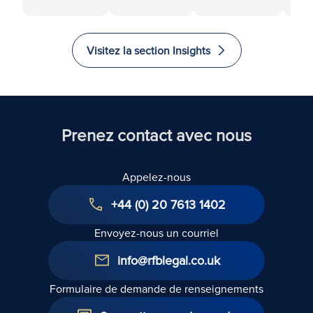
Lease
locatif
dans le
ère
Renewal
privé :
cadre de
gui
Under the
nouvelles
prêts relais :
co
Visitez la section Insights
Landlord
évolutions
guide sous
sur 
and tenant
dans le
forme de
rel
Act 1954: A
cadre de la
questions-
au
Technical
loi de
réponses
dro
Guide
2025 sur
de
Prenez contact avec nous
les droits
loc
des
Appelez-nous
locataires
+44 (0) 20 7613 1402
Envoyez-nous un courriel
info@rfblegal.co.uk
Formulaire de demande de renseignements