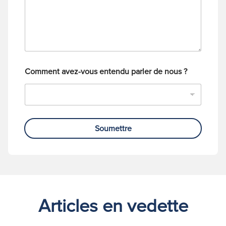
e
l
é
p
h
o
n
e
Comment avez-vous entendu parler de nous ?
Soumettre
Articles en vedette