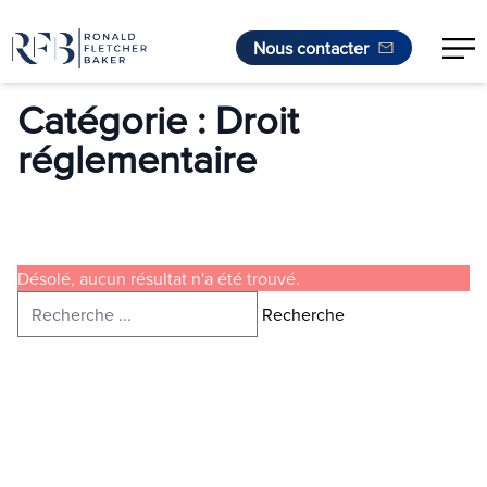
Nous contacter
Aller au contenu
Catégorie :
Droit
réglementaire
Désolé, aucun résultat n'a été trouvé.
Recherche de :
Recherche