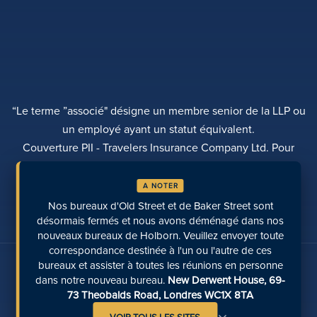
“Le terme ”associé" désigne un membre senior de la LLP ou
un employé ayant un statut équivalent.
Couverture PII - Travelers Insurance Company Ltd. Pour
plus d'informations, veuillez contacter Rebecca Roberts
A NOTER
POLITIQUE DE CONFIDENTIALITÉ
PLAINTES
TRANSPARENCE
DIVERSITÉ
Nos bureaux d'Old Street et de Baker Street sont
EFFECTUER UN PAIEMENT
LOCALISATION DES SITES
PAGES RÉCENTES
désormais fermés et nous avons déménagé dans nos
nouveaux bureaux de Holborn. Veuillez envoyer toute
correspondance destinée à l'un ou l'autre de ces
Parlez-nous sur les médias sociaux
bureaux et assister à toutes les réunions en personne
dans notre nouveau bureau.
New Derwent House, 69-
73 Theobalds Road, Londres WC1X 8TA