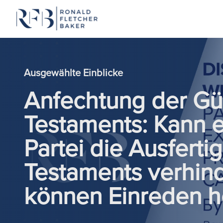
Zum Inhalt springen
Ausgewählte Einblicke
Anfechtung der Gül
Testaments: Kann e
Partei die Ausferti
Testaments verhin
können Einreden h