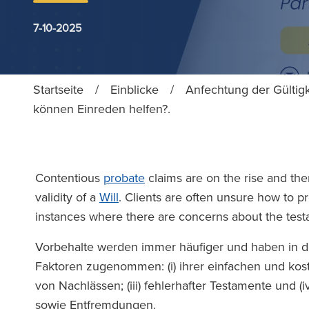
7-10-2025
Startseite
/
Einblicke
/
Anfechtung der Gültigk
können Einreden helfen?.
Contentious
probate
claims are on the rise and th
validity of a
Will
. Clients are often unsure how to p
instances where there are concerns about the testa
Vorbehalte werden immer häufiger und haben in d
Faktoren zugenommen: (i) ihrer einfachen und koste
von Nachlässen; (iii) fehlerhafter Testamente und 
sowie Entfremdungen.