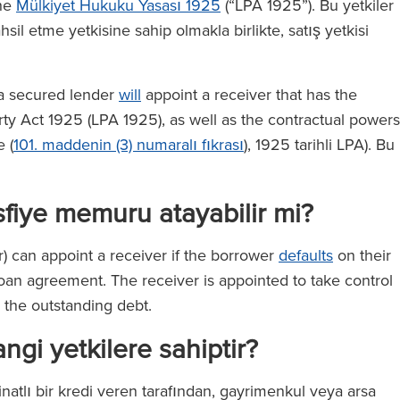
the
Mülkiyet Hukuku Yasası 1925
(“LPA 1925”). Bu yetkiler
sil etme yetkisine sahip olmakla birlikte, satış yetkisi
y a secured lender
will
appoint a receiver that has the
ty Act 1925 (LPA 1925), as well as the contractual powers
 (
101. maddenin (3) numaralı fıkrası
), 1925 tarihli LPA). Bu
tasfiye memuru atayabilir mi?
r) can appoint a receiver if the borrower
defaults
on their
 loan agreement. The receiver is appointed to take control
r the outstanding debt.
angi yetkilere sahiptir?
minatlı bir kredi veren tarafından, gayrimenkul veya arsa