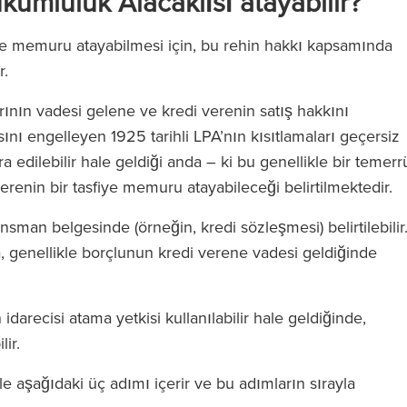
kümlülük Alacaklısı atayabilir?
fiye memuru atayabilmesi için, bu rehin hakkı kapsamında
r.
arının vadesi gelene ve kredi verenin satış hakkını
nı engelleyen 1925 tarihli LPA’nın kısıtlamaları geçersiz
a edilebilir hale geldiği anda – ki bu genellikle bir temerr
yede olağanüstü
‘RFB, Magic Circle ücretlerini ta
renin bir tasfiye memuru atayabileceği belirtilmektedir.
'de bir avukata
etmeden Magic Circle hizmeti
nansman belgesinde (örneğin, kredi sözleşmesi) belirtilebilir
zde ekibin tüm
veriyor.’
ra, genellikle borçlunun kredi verene vadesi geldiğinde
steklediğini
sunuz.’
idarecisi atama yetkisi kullanılabilir hale geldiğinde,
The Legal 500
ir.
(2024)
le aşağıdaki üç adımı içerir ve bu adımların sırayla
l 500