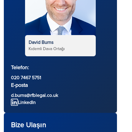
David Burns
Kıdemli Dava Ortağı
Telefon:
020 7467 5751
E-posta
d.burns@rfblegal.co.uk
LinkedIn
Bize Ulaşın