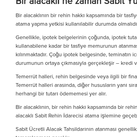
Bir alacaklı ne zaman Sabit Yü
Bir alacaklının bir rehin hakkı kapsamında bir tas
atama yapma yetkisi kullanılabilir durumda olmalıdı
Genellikle, ipotek belgelerinin çoğunda, ipotek tut
kullanabilene kadar bir tasfiye memurunun atanması
kılınmaktadır. Çoğu ipotek belgesinde, teminatın icr
ld Fletcher Baker'daki ekip
‘Firmanın her sevi
durumunun ortaya çıkmasıyla gerçekleşir – kredi ve
maz derecede duyarlı ve son
avukatları var. RFB
Temerrüt halleri, rehin belgesinde veya ilgili bir fi
ce bilgili. Birçok kez ticari
talimat verdiğini
Temerrüt halleri arasında, diğer hususların yanı sı
racılarla ilgili zorluklarla
gücüyle sizi de
herhangi bir tutarı ödememesi yer alır.
aştım ve onların yardımı her
hissediyor
rinde paha biçilmez oldu.’
Bir alacaklının, bir rehin hakkı kapsamında bir rehin 
alacaklı Sabit Rehin İdarecisi atama işlemine geçebil
Sabit Ücretli Alacak Tahsildarının atanması genellik
The Lega