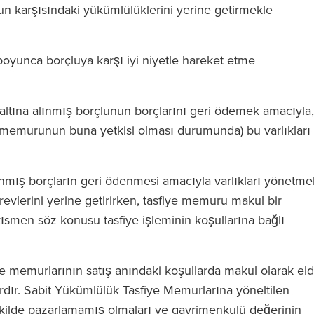
un karşısındaki yükümlülüklerini yerine getirmekle
boyunca borçluya karşı iyi niyetle hareket etme
altına alınmış borçlunun borçlarını geri ödemek amacıyla,
e memurunun buna yetkisi olması durumunda) bu varlıkları
lınmış borçların geri ödenmesi amacıyla varlıkları yönetme
revlerini yerine getirirken, tasfiye memuru makul bir
kısmen söz konusu tasfiye işleminin koşullarına bağlı
e memurlarının satış anındaki koşullarda makul olarak el
ardır. Sabit Yükümlülük Tasfiye Memurlarına yöneltilen
 şekilde pazarlamamış olmaları ve gayrimenkulü değerinin