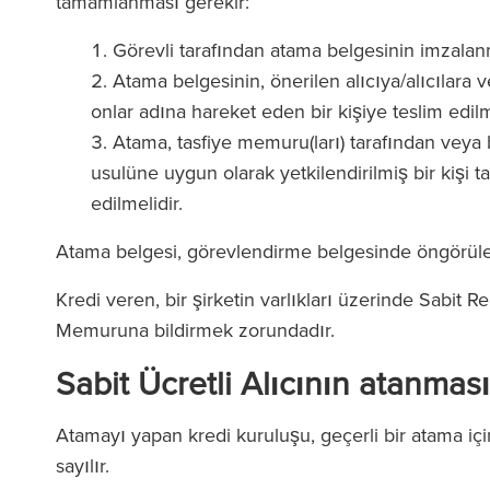
tamamlanması gerekir:
(2025
The Legal 500
(2026)
Görevli tarafından atama belgesinin imzalan
Atama belgesinin, önerilen alıcıya/alıcılara ve
onlar adına hareket eden bir kişiye teslim edil
Atama, tasfiye memuru(ları) tarafından veya b
usulüne uygun olarak yetkilendirilmiş bir kişi 
edilmelidir.
Atama belgesi, görevlendirme belgesinde öngörülen
Kredi veren, bir şirketin varlıkları üzerinde Sabit Re
Memuruna bildirmek zorundadır.
Sabit Ücretli Alıcının atanmas
Atamayı yapan kredi kuruluşu, geçerli bir atama içi
sayılır.