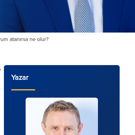
yum atanırsa ne olur?
e
Yazar