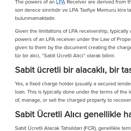
The powers of an
LPA
Receiver are derived from 
son derece sınırlıdır ve LPA Tasfiye Memuru kira tah
bulunmamaktadır.
Given the limitations of LPA receivership, typicall
powers of an LPA receiver under the Law of Proper
given to them by the document creating the charge
tür bir alıcı, “Sabit Ücretli Alıcı” olarak bilinir.
Sabit ücretli bir alacaklı, bir 
Yes, a fixed charge holder (usually a secured lende
loan. This is typically done under the terms of the
of, manage, or sell the charged property to recove
Sabit Ücretli Alıcı genellikle h
Sabit Ücretli Alacak Tahsildarı (FCR), genellikle te