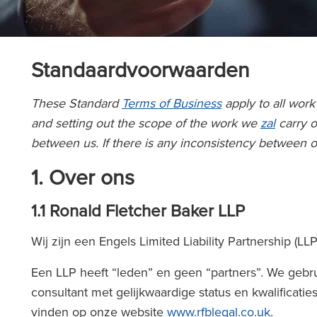
Standaardvoorwaarden
These Standard
Terms of Business
apply to all work
and setting out the scope of the work we
zal
carry o
between us. If there is any inconsistency between our
1.
Over ons
1.1 Ronald Fletcher Baker LLP
Wij zijn een Engels Limited Liability Partnership
Een LLP heeft “leden” en geen “partners”. We gebru
consultant met gelijkwaardige status en kwalificatie
vinden op onze website
www.rfblegal.co.uk
.