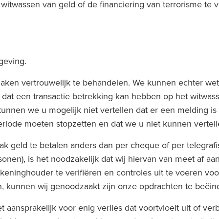
itwassen van geld of de financiering van terrorisme te 
tgeving.
 zaken vertrouwelijk te behandelen. We kunnen echter wett
at een transactie betrekking kan hebben op het witwassen
nnen we u mogelijk niet vertellen dat er een melding is
iode moeten stopzetten en dat we u niet kunnen vertel
k geld te betalen anders dan per cheque of per telegraf
en), is het noodzakelijk dat wij hiervan van meet af aan
rekeninghouder te verifiëren en controles uit te voeren vo
en, kunnen wij genoodzaakt zijn onze opdrachten te beëin
iet aansprakelijk voor enig verlies dat voortvloeit uit of 