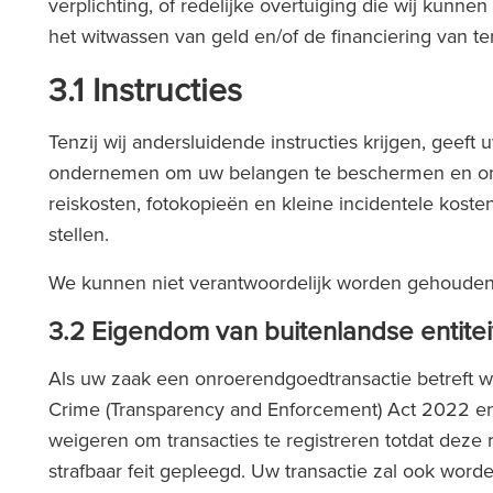
verplichting, of redelijke overtuiging die wij kun
het witwassen van geld en/of de financiering van te
3.1 Instructies
Tenzij wij andersluidende instructies krijgen, geef
ondernemen om uw belangen te beschermen en om na
reiskosten, fotokopieën en kleine incidentele kost
stellen.
We kunnen niet verantwoordelijk worden gehouden v
3.2 Eigendom van buitenlandse entite
Als uw zaak een onroerendgoedtransactie betreft w
Crime (Transparency and Enforcement) Act 2022 en d
weigeren om transacties te registreren totdat deze r
strafbaar feit gepleegd. Uw transactie zal ook wo