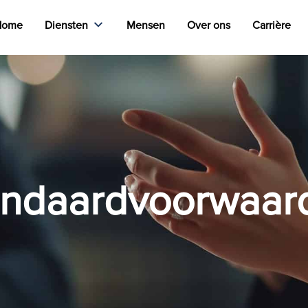
Home
Diensten
Mensen
Over ons
Carrière
andaardvoorwaar