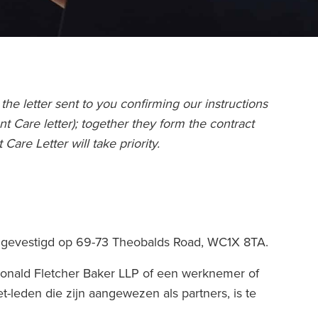
he letter sent to you confirming our instructions
ent Care letter); together they form the contract
are Letter will take priority.
 is gevestigd op 69-73 Theobalds Road, WC1X 8TA.
 Ronald Fletcher Baker LLP of een werknemer of
et-leden die zijn aangewezen als partners, is te