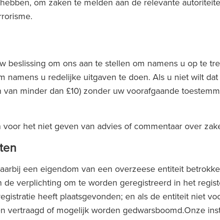
nen hebben, om zaken te melden aan de relevante autorite
rrorisme.
t uw beslissing om ons aan te stellen om namens u op te t
mens u redelijke uitgaven te doen. Als u niet wilt dat
en van minder dan £10) zonder uw voorafgaande toestemming
oor het niet geven van advies of commentaar over zaken 
iten
aarbij een eigendom van een overzeese entiteit betrokke
e verplichting om te worden geregistreerd in het registe
egistratie heeft plaatsgevonden; en als de entiteit niet vo
rden vertraagd of mogelijk worden gedwarsboomd.Onze inst