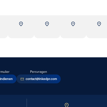
rmulier
Persvragen
indienen
contact@inkedpr.com