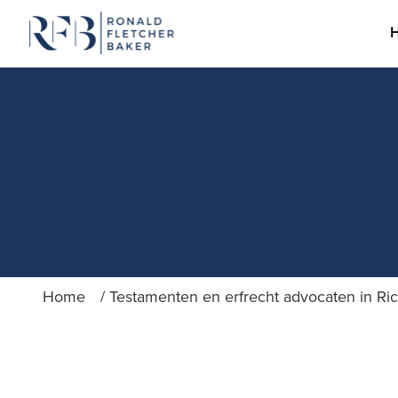
Ga naar de inhoud
Home
/
Testamenten en erfrecht advocaten in R