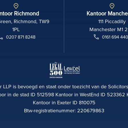
ntoor Richmond
Kantoor Manche
Green, Richmond, TW9
111 Piccadilly
1PL
Manchester M1 
0207 871 8248
0161 694 44
 LLP is bevoegd en staat onder toezicht van de Solicitors
r in de stad ID 512598 Kantoor in WestEnd ID 523362 
Kantoor in Exeter ID 810075
Btw-registratienummer: 220679863