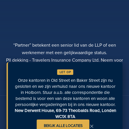
“Partner” betekent een senior lid van de LLP of een
werknemer met een gelijkwaardige status.
PII dekking - Travelers Insurance Company Ltd. Neem voor
meer informatie contact op met Rebecca Roberts
LET OP
PRIVACYBELEID
KLACHTEN
TRANSPARANTIE
Onze kantoren in Old Street en Baker Street zijn nu
DIVERSITEIT
EEN BETALING DOEN
LOCATIES
LAATST BEKEKEN PAGINA'S
gesloten en we zijn verhuisd naar ons nieuwe kantoor
in Holborn. Stuur a.u.b. alle correspondentie die
bestemd is voor een van deze kantoren en woon alle
Praat met ons op sociale media
persoonlijke vergaderingen bij in ons nieuwe kantoor.
New Derwent House, 69-73 Theobalds Road, Londen
WC1X 8TA
×
BEKIJK ALLE LOCATIES