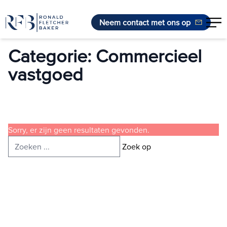
Neem contact met ons op
Ga naar de inhoud
Categorie:
Commercieel
vastgoed
Sorry, er zijn geen resultaten gevonden.
Zoeken:
Zoek op