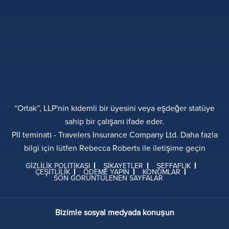
“Ortak”, LLP'nin kıdemli bir üyesini veya eşdeğer statüye
sahip bir çalışanı ifade eder.
PII teminatı - Travelers Insurance Company Ltd. Daha fazla
bilgi için lütfen Rebecca Roberts ile iletişime geçin
GIZLILIK POLITIKASI
ŞIKAYETLER
ŞEFFAFLIK
ÇEŞITLILIK
ÖDEME YAPIN
KONUMLAR
SON GÖRÜNTÜLENEN SAYFALAR
Bizimle sosyal medyada konuşun