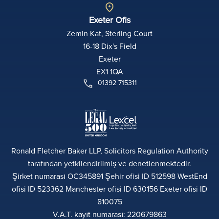
Exeter Ofis
Zemin Kat, Sterling Court
16-18 Dix's Field
Exeter
EX1 1QA
01392 715311
Ronald Fletcher Baker LLP, Solicitors Regulation Authority
tarafından yetkilendirilmiş ve denetlenmektedir.
Şirket numarası OC345891 Şehir ofisi ID 512598 WestEnd
ofisi ID 523362 Manchester ofisi ID 630156 Exeter ofisi ID
810075
V.A.T. kayıt numarası: 220679863