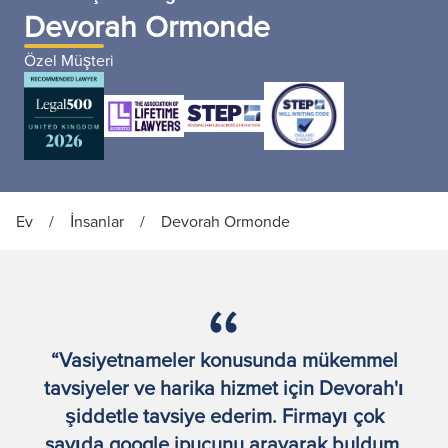
Devorah Ormonde
Özel Müşteri
Ev
/
İnsanlar
/
Devorah Ormonde
“Vasiyetnameler konusunda mükemmel
tavsiyeler ve harika hizmet için Devorah'ı
şiddetle tavsiye ederim. Firmayı çok
sayıda google ipucunu arayarak buldum.