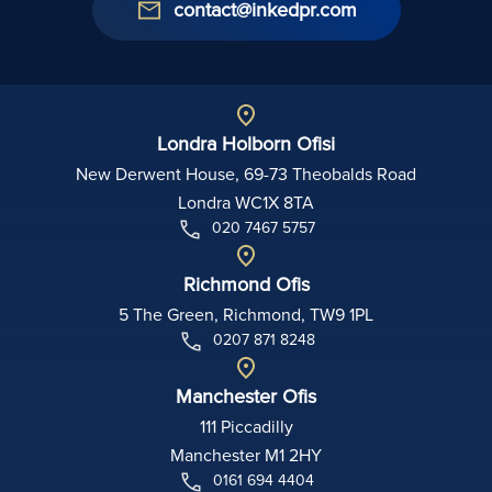
contact@inkedpr.com
Londra Holborn Ofisi
New Derwent House, 69-73 Theobalds Road
Londra WC1X 8TA
020 7467 5757
Richmond Ofis
5 The Green, Richmond, TW9 1PL
0207 871 8248
Manchester Ofis
111 Piccadilly
Manchester M1 2HY
0161 694 4404