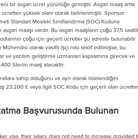
 yeni bir asgari ücret yürürlüğe girmiştir. Asgari maaş artık
n ücretten yüksek olanı olarak belirlenmiştir. Sponsor
kümeti Standart Mesleki Sınıflandırma (SOC) Koduna
asgari maaşı vardır. Bu asgari maaşların çoğu 37,5 saatli
larının çoğu için geçerli ücretler şu adreste bulunabilir
ım Mühendisi olarak vasıflı işçi rolü teklif edilmişse, bu
r ve yazılım geliştirme uzmanları kapsamına girecek ve
9.400 Sterlin maaş alacaktır.
urallara sahip olduğunu ve ayrı olarak listelendiğini
 23.200 £ veya ilgili SOC Kodu için geçerli olan ücrette
 Uzatma Başvurusunda Bulunan
rker visa, their salary does not need to increase provided i