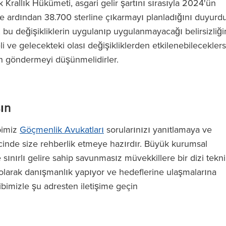
rallık Hükümeti, asgari gelir şartını sırasıyla 2024'ün
e ardından 38.700 sterline çıkarmayı planladığını duyurdu
, bu değişikliklerin uygulanıp uygulanmayacağı belirsizliği
 ve gelecekteki olası değişikliklerden etkilenebilecekler
en göndermeyi düşünmelidirler.
şın
bimiz
Göçmenlik Avukatları
sorularınızı yanıtlamaya ve
ürecinde size rehberlik etmeye hazırdır. Büyük kurumsal
sınırlı gelire sahip savunmasız müvekkillere bir dizi tekn
larak danışmanlık yapıyor ve hedeflerine ulaşmalarına
ibimizle şu adresten iletişime geçin