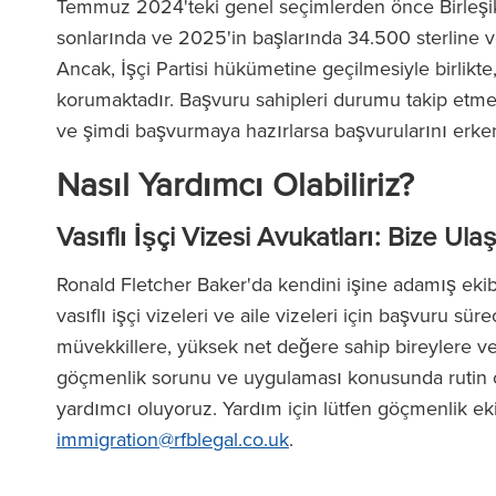
Temmuz 2024'teki genel seçimlerden önce Birleşik K
sonlarında ve 2025'in başlarında 34.500 sterline v
Ancak, İşçi Partisi hükümetine geçilmesiyle birlikte
korumaktadır. Başvuru sahipleri durumu takip etmeli
ve şimdi başvurmaya hazırlarsa başvurularını erk
Nasıl Yardımcı Olabiliriz?
Vasıflı İşçi Vizesi Avukatları: Bize Ula
Ronald Fletcher Baker'da kendini işine adamış eki
vasıflı işçi vizeleri ve aile vizeleri için başvuru s
müvekkillere, yüksek net değere sahip bireylere ve 
göçmenlik sorunu ve uygulaması konusunda rutin o
yardımcı oluyoruz. Yardım için lütfen göçmenlik ek
immigration@rfblegal.co.uk
.