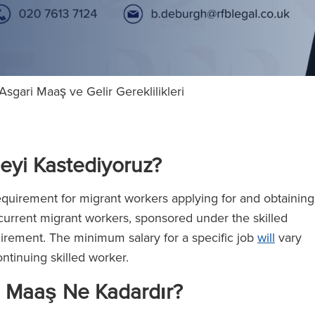
 Asgari Maaş ve Gelir Gereklilikleri
eyi Kastediyoruz?
quirement for migrant workers applying for and obtaining
 current migrant workers, sponsored under the skilled
irement. The minimum salary for a specific job
will
vary
ntinuing skilled worker.
ari Maaş Ne Kadardır?