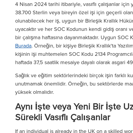
4 Nisan 2024 tarihi itibariyle, vasıflı çalışanlar için
38.700 Sterlin veya bireyin özel işi için geçerli ola
olunabilecek her iş, uygun bir Birleşik Krallık Hü
uyacaktır ve her SOC Kodunun kendi gidiş oranı ve 
bir çalışma haftasına dayanmaktadır. Uygun SOC Kod
Burada
. Örneğin, bir kişiye Birleşik Krallık'ta Yazıl
kişinin işi muhtemelen SOC Kodu 2134 Programcıla
haftada 37,5 saatlik mesaiye dayalı olarak asgari 4
Sağlık ve eğitim sektörlerindeki birçok işin farklı k
unutmamak önemlidir. Örneğin, bu sektörlerde maaş
yüksek olmalıdır.
Aynı İşte veya Yeni Bir İşte
Sürekli Vasıflı Çalışanlar
If an individual is already in the UK on a skilled wo