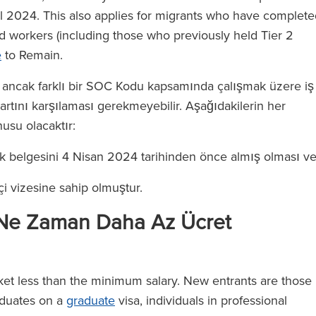
l 2024. This also applies for migrants who have complete
ed workers (including those who previously held Tier 2
e
to Remain.
için ancak farklı bir SOC Kodu kapsamında çalışmak üzere iş
rtını karşılaması gerekmeyebilir. Aşağıdakilerin her
nusu olacaktır:
rluk belgesini 4 Nisan 2024 tarihinden önce almış olması v
çi vizesine sahip olmuştur.
a Ne Zaman Daha Az Ücret
et less than the minimum salary. New entrants are those
aduates on a
graduate
visa, individuals in professional