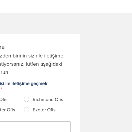
mu
den birinin sizinle iletişime
tiyorsanız, lütfen aşağıdaki
urun
si ile iletişime geçmek
?
*
Ofis
Richmond Ofis
er Ofis
Exeter Ofis