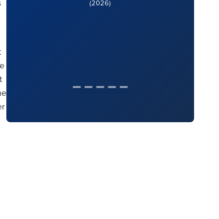
s
(2026)
t
me
t
he
er