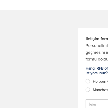
İletişim for
Personelimiz
geçmesini is
formu dold
Hangi RFB ofi
istiyorsunuz
Holborn 
Manchest
İ
s