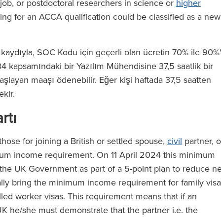
r job, or postdoctoral researchers in science or
higher
ying for an ACCA qualification could be classified as a new
 kaydıyla, SOC Kodu için geçerli olan ücretin 70% ile 90%'
4 kapsamındaki bir Yazılım Mühendisine 37,5 saatlik bir
 başlayan maaşı ödenebilir. Eğer kişi haftada 37,5 saatten
ekir.
rtı
those for joining a British or settled spouse,
civil
partner, o
nimum income requirement. On 11 April 2024 this minimum
he UK Government as part of a 5-point plan to reduce ne
lly bring the minimum income requirement for family visa
lled worker visas. This requirement means that if an
e UK he/she must demonstrate that the partner i.e. the