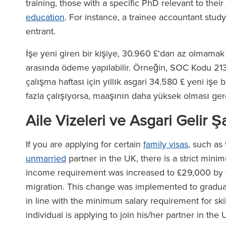
training, those with a specific PhD relevant to thei
education
. For instance, a trainee accountant stud
entrant.
İşe yeni giren bir kişiye, 30.960 £'dan az olmamak
arasında ödeme yapılabilir. Örneğin, SOC Kodu 213
çalışma haftası için yıllık asgari 34.580 £ yeni işe
fazla çalışıyorsa, maaşının daha yüksek olması ger
Aile Vizeleri ve Asgari Gelir Şa
If you are applying for certain
family visas
, such as 
unmarried
partner in the UK, there is a strict mi
income requirement was increased to £29,000 by t
migration. This change was implemented to gradua
in line with the minimum salary requirement for ski
individual is applying to join his/her partner in th