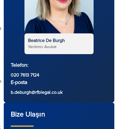
k
Beatrice De Burgh
Yardımcı Avukat
Telefon:
020 7613 7124
n
E-posta
b.deburgh@rfblegal.co.uk
Bize Ulaşın
t