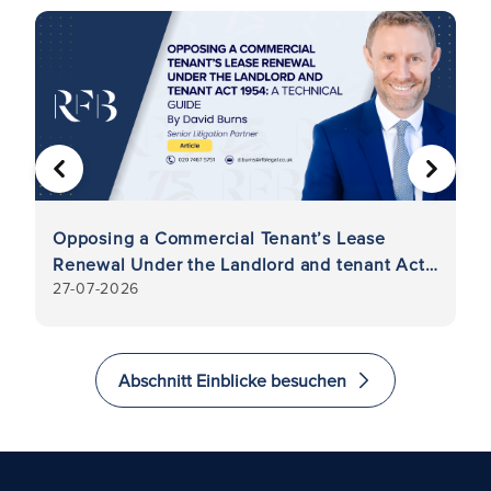
VORHERIGE
WEITER
Opposing a Commercial Tenant’s Lease
St
Renewal Under the Landlord and tenant Act
M
27-07-2026
7-
1954: A Technical Guide
E
M
Abschnitt Einblicke besuchen