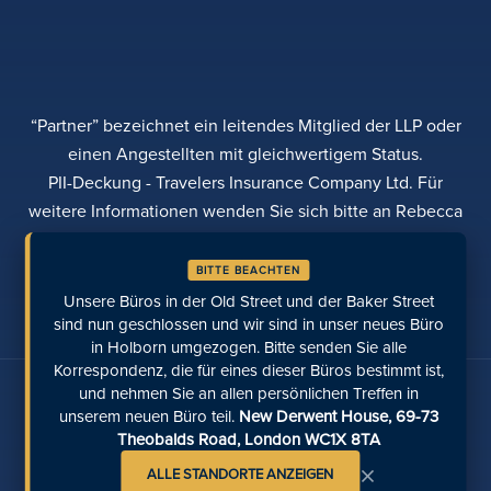
“Partner” bezeichnet ein leitendes Mitglied der LLP oder
einen Angestellten mit gleichwertigem Status.
PII-Deckung - Travelers Insurance Company Ltd. Für
weitere Informationen wenden Sie sich bitte an Rebecca
Roberts
BITTE BEACHTEN
DATENSCHUTZBESTIMMUNGEN
BEANSTANDUNGEN
TRANSPARENZ
DIVERSITÄT
Unsere Büros in der Old Street und der Baker Street
EINE ZAHLUNG LEISTEN
STANDORTE
ZULETZT AUFGERUFENE SEITEN
sind nun geschlossen und wir sind in unser neues Büro
in Holborn umgezogen. Bitte senden Sie alle
Korrespondenz, die für eines dieser Büros bestimmt ist,
Sprechen Sie mit uns über soziale Medien
und nehmen Sie an allen persönlichen Treffen in
unserem neuen Büro teil.
New Derwent House, 69-73
Theobalds Road, London WC1X 8TA
×
ALLE STANDORTE ANZEIGEN