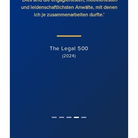
’
und leidenschaftlichsten Anwälte, mit denen
ich je zusammenarbeiten durfte.’
k
Prozes
The Legal 500
(2024)