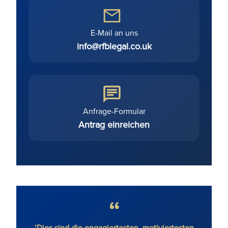
E-Mail an uns
info@rfblegal.co.uk
Anfrage-Formular
Antrag einreichen
e, ohne
‘Dies sind die engagiertesten, motiviertesten
'R