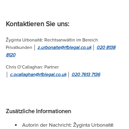
Kontaktieren Sie uns:
Žyginta Urbonaitė: Rechtsanwältin im Bereich
Privatkunden │
z.urbonaite@rfblegal.co.uk
│
020 8138
8120
Chris O’Callaghan: Partner
│
c.ocallaghan@rfblegal.co.uk
│
020 7613 7136
Zusätzliche Informationen
Autorin der Nachricht: Žyginta Urbonaitė