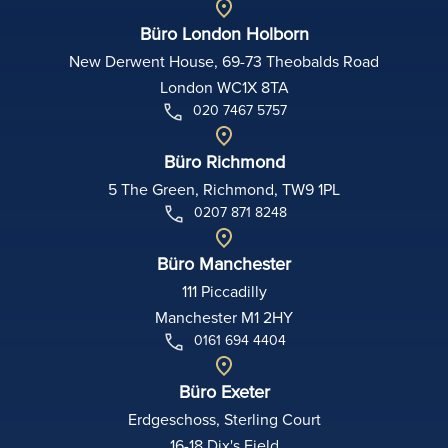
Büro London Holborn
New Derwent House, 69-73 Theobalds Road
London WC1X 8TA
020 7467 5757
Büro Richmond
5 The Green, Richmond, TW9 1PL
0207 871 8248
Büro Manchester
111 Piccadilly
Manchester M1 2HY
0161 694 4404
Büro Exeter
Erdgeschoss, Sterling Court
16-18 Dix's Field