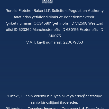
Ronald Fletcher Baker LLP, Solicitors Regulation Authority
tarafından yetkilendirilmiş ve denetlenmektedir.
Şirket numarası OC345891 Şehir ofisi ID 512598 WestEnd
ofisi ID 523362 Manchester ofisi ID 630156 Exeter ofisi ID
810075
V.A.T. kayıt numarası: 220679863
“Ortak”, LLP'nin kıdemli bir üyesini veya eşdeğer statüye
sahip bir çalışanı ifade eder.
PII teminatı - Travelers Insurance Company Ltd. Daha fazla