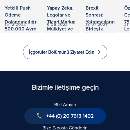
Yetkili Push
Yapay Zeka,
Brexit
Öz
Ödeme
Logolar ve
Sonrası:
Ce
Dolandırıcılığı:
Ticari Marka:
Yatırımcıların
75
15-12-2023
6-06-2023
18-07-2021
31
500.000 Avro
Mülkiyet ve
Birleşik
Le
Kurtarıldı
Sorumlulukta
Krallık'a
Ac
Gezinme
Yatırım
an
Yapması ve
Ex
İçgörüler Bölümünü Ziyaret Edin
Göç Etmesi
in
için 5 Yol
Bizimle iletişime geçin
Bizi Arayın
+44 (0) 20 7613 1402
Bize E-posta Gönderin