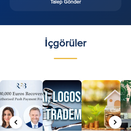
Talep Gönder
İçgörüler
ÖNCEKI
SONRA