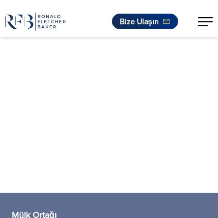
Bize Ulaşın
İçeriğe geç
Mülk Ortağı