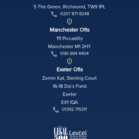
5 The Green, Richmond, TW9 1PL
0207 871 8248
Manchester Ofis
111 Piccadilly
Manchester M1 2HY
0161 694 4404
Exeter Ofis
Zemin Kat, Sterling Court
16-18 Dix's Field
Exeter
EX1 1QA
01392 715311